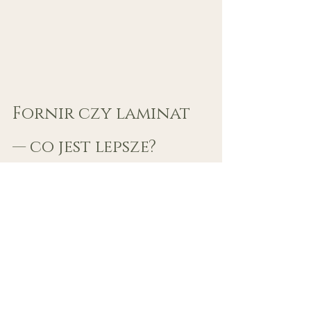
Fornir czy laminat 
— co jest lepsze?
Nie powiedziałabym, że fornir jest 
zawsze lepszy. I nie 
powiedziałabym, że laminat jest 
gorszy.
To są po prostu dwa różne 
materiały.
Fornir wybieram wtedy, kiedy 
zależy nam na naturalności, głębi i 
bardziej szlachetnym efekcie. 