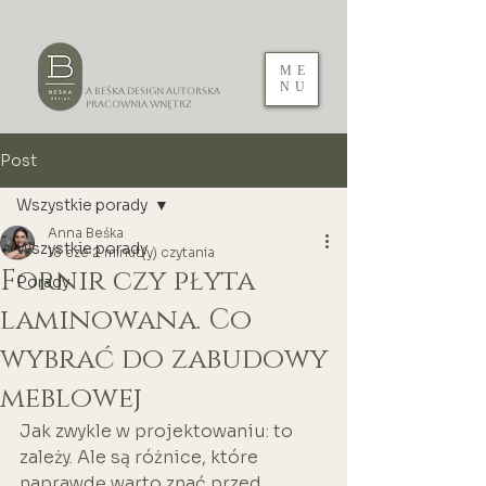
ME
NU
A Beśka DESIGN Autorska
Pracownia Wnętrz
Post
Wszystkie porady
Anna Beśka
Wszystkie porady
18 cze
2 minut(y) czytania
Fornir czy płyta
Porady
laminowana. Co
wybrać do zabudowy
meblowej
Jak zwykle w projektowaniu: to 
zależy. Ale są różnice, które 
naprawdę warto znać przed 