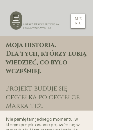
ME
NU
A Beśka DESIGN Autorska
Pracownia Wnętrz
Moja historia.
Dla tych, którzy lubią
wiedzieć, co było
wcześniej.
Projekt buduje się
cegiełka po cegiełce.
Marka też.
Nie pamiętam jednego momentu, w
którym projektowanie pojawiło się w