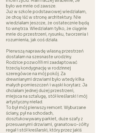
moim życiu. Mam raczej wrażenie, że
było we mnie od zawsze.
Już w szkole podstawowej wiedziałam,
że chcę iść w stronę architektury. Nie
wiedziałam jeszcze, że ostatecznie będą
to wnętrza. Wiedziałam tylko, że ciągnie
mnie do przestrzeni, rysunku, tworzenia i
rozumienia, jak coś działa.
Pierwszą naprawdę własną przestrzeń
dostałam na szesnaste urodziny.
Rodzice pozwolili mi zaadaptować
trzecią kondygnację w rodzinnej
szeregówce na mój pokój. Za
drewnianymi drzwiami było wtedy kilka
małych pomieszczeń i wąski korytarz. Ja
chciałam jednej dużej przestrzeni,
miejsca na sztalugę, stół kreślarski i mój
artystyczny nieład.
To był mój pierwszy remont. Wyburzane
ściany, pył na schodach,
dosztukowywany parkiet, duże szafy z
przesuwnymi drzwiami, granatowo-żółty
regał i stół kreślarski, który przez jakiś