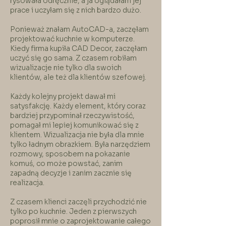
rysowała odręcznie, a ja oglądałam jej
prace i uczyłam się z nich bardzo dużo.
Ponieważ znałam AutoCAD-a, zaczęłam
projektować kuchnie w komputerze.
Kiedy firma kupiła CAD Decor, zaczęłam
uczyć się go sama. Z czasem robiłam
wizualizacje nie tylko dla swoich
klientów, ale też dla klientów szefowej.
Każdy kolejny projekt dawał mi
satysfakcję. Każdy element, który coraz
bardziej przypominał rzeczywistość,
pomagał mi lepiej komunikować się z
klientem. Wizualizacja nie była dla mnie
tylko ładnym obrazkiem. Była narzędziem
rozmowy, sposobem na pokazanie
komuś, co może powstać, zanim
zapadną decyzje i zanim zacznie się
realizacja.
Z czasem klienci zaczęli przychodzić nie
tylko po kuchnie. Jeden z pierwszych
poprosił mnie o zaprojektowanie całego