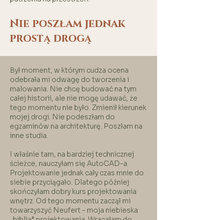
Nie poszłam jednak
prostą drogą
Był moment, w którym cudza ocena
odebrała mi odwagę do tworzenia i
malowania. Nie chcę budować na tym
całej historii, ale nie mogę udawać, że
tego momentu nie było. Zmienił kierunek
mojej drogi. Nie podeszłam do
egzaminów na architekturę. Poszłam na
inne studia.
I właśnie tam, na bardziej technicznej
ścieżce, nauczyłam się AutoCAD-a.
Projektowanie jednak cały czas mnie do
siebie przyciągało. Dlatego później
skończyłam dobry kurs projektowania
wnętrz. Od tego momentu zaczął mi
towarzyszyć Neufert - moja niebieska
„biblia” projektowania. Wracałam do