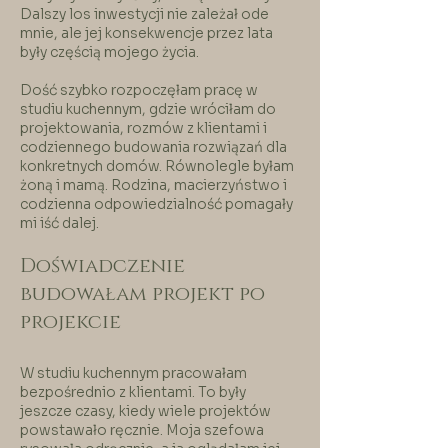
Dalszy los inwestycji nie zależał ode
mnie, ale jej konsekwencje przez lata
były częścią mojego życia.
Dość szybko rozpoczęłam pracę w
studiu kuchennym, gdzie wróciłam do
projektowania, rozmów z klientami i
codziennego budowania rozwiązań dla
konkretnych domów. Równolegle byłam
żoną i mamą. Rodzina, macierzyństwo i
codzienna odpowiedzialność pomagały
mi iść dalej.
Doświadczenie
budowałam projekt po
projekcie
W studiu kuchennym pracowałam
bezpośrednio z klientami. To były
jeszcze czasy, kiedy wiele projektów
powstawało ręcznie. Moja szefowa