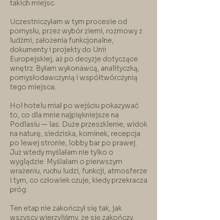
takich miejsc.
Uczestniczyłam w tym procesie od
pomysłu, przez wybór ziemi, rozmowy z
ludźmi, założenia funkcjonalne,
dokumenty i projekty do Unii
Europejskiej, aż po decyzje dotyczące
wnętrz. Byłam wykonawcą, analityczką,
pomysłodawczynią i współtwórczynią
tego miejsca.
Hol hotelu miał po wejściu pokazywać
to, co dla mnie najpiękniejsze na
Podlasiu — las. Duże przeszklenie, widok
na naturę, siedziska, kominek, recepcja
po lewej stronie, lobby bar po prawej.
Już wtedy myślałam nie tylko o
wyglądzie. Myślałam o pierwszym
wrażeniu, ruchu ludzi, funkcji, atmosferze
i tym, co człowiek czuje, kiedy przekracza
próg.
Ten etap nie zakończył się tak, jak
wszyscy wierzyliśmy, że się zakończy.