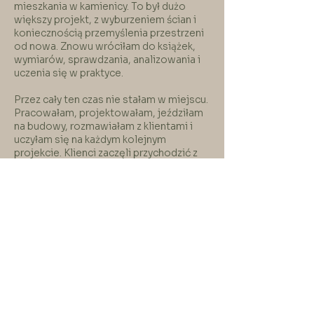
mieszkania w kamienicy. To był dużo
większy projekt, z wyburzeniem ścian i
koniecznością przemyślenia przestrzeni
od nowa. Znowu wróciłam do książek,
wymiarów, sprawdzania, analizowania i
uczenia się w praktyce.
Przez cały ten czas nie stałam w miejscu.
Pracowałam, projektowałam, jeździłam
na budowy, rozmawiałam z klientami i
uczyłam się na każdym kolejnym
projekcie. Klienci zaczęli przychodzić z
poleceń, a ja powoli budowałam nie
tylko doświadczenie, ale też zaufanie do
siebie.
To nie był nagły start. To było ciche,
konsekwentne budowanie własnej
drogi, projekt po projekcie, rozmowa po
rozmowie, decyzja po decyzji.
Kiedy po latach dług został spłacony,
poczułam, że naprawdę mogę wyjść z
ukrycia. Że nie muszę już działać tylko