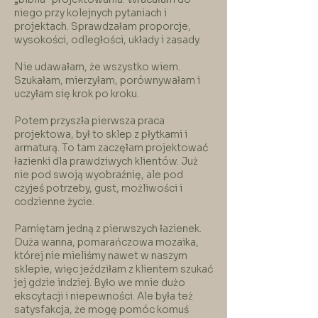
niego przy kolejnych pytaniach i
projektach. Sprawdzałam proporcje,
wysokości, odległości, układy i zasady.
Nie udawałam, że wszystko wiem.
Szukałam, mierzyłam, porównywałam i
uczyłam się krok po kroku.
Potem przyszła pierwsza praca
projektowa, był to sklep z płytkami i
armaturą. To tam zaczęłam projektować
łazienki dla prawdziwych klientów. Już
nie pod swoją wyobraźnię, ale pod
czyjeś potrzeby, gust, możliwości i
codzienne życie.
Pamiętam jedną z pierwszych łazienek.
Duża wanna, pomarańczowa mozaika,
której nie mieliśmy nawet w naszym
sklepie, więc jeździłam z klientem szukać
jej gdzie indziej. Było we mnie dużo
ekscytacji i niepewności. Ale była też
satysfakcja, że mogę pomóc komuś