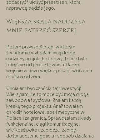
zobaczyć i ułożyć przestrzeń, która
naprawdę będzie jego.
Większa skala nauczyła
mnie patrzeć szerzej
Potem przyszedł etap, w którym
świadomie wybrałam inną drogę,
rodzinny projekt hotelowy. To nie było
odejście od projektowania. Raczej
wejście w dużo większą skalę tworzenia
miejsca od zera.
Chciałam być częścią tej inwestycji.
Wierzyłam, że to może być moja droga
zawodowa i życiowa. Znałam każdą
kreskę tego projektu. Analizowałam
ośrodki hotelowe, spa i medyczne w
Polsce i za granicą. Sprawdzałam układy
funkcjonalne, ciągi komunikacyjne,
wielkość pokoi, zaplecza, zabiegi,
doświadczenie gościa i sposób działania