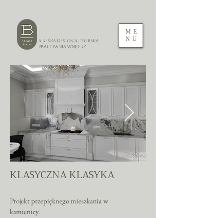
ME
NU
A Beśka DESIGN Autorska
Pracownia Wnętrz
KLASYCZNA KLASYKA
Kuchnia klasyczna
Kuchnia angie
Projekt przepięknego mieszkania w
kamienicy.