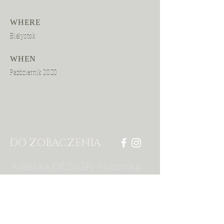
WHERE
Białystok
WHEN
Październik 2020
DO ZOBACZENIA
A Beśka DESIGN Autorska
Pracownia Wnętrz
tel:
602 288 244
aniabeska@gmail.com